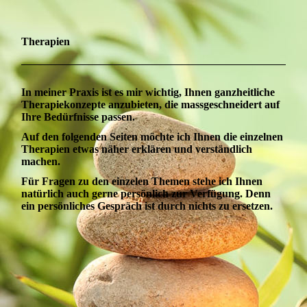
Therapien
In meiner Praxis ist es mir wichtig, Ihnen ganzheitliche
Therapiekonzepte anzubieten, die massgeschneidert auf
Ihre Bedürfnisse passen.
Auf den folgenden Seiten möchte ich Ihnen die einzelnen
Therapien etwas näher erklären und verständlich
machen.
Für Fragen zu den einzelen Themen stehe ich Ihnen
natürlich auch gerne persönlich zur Verfügung. Denn
ein persönliches Gespräch ist durch nichts zu ersetzen.