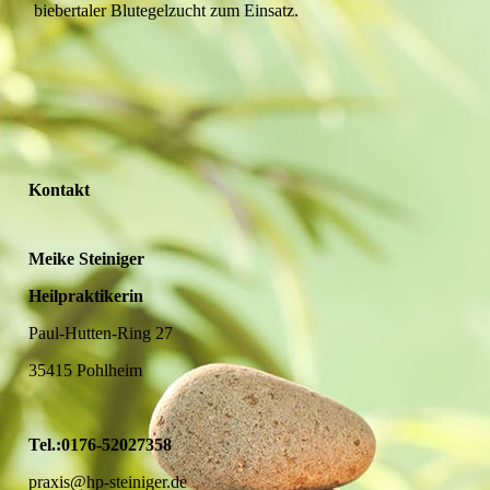
biebertaler Blutegelzucht zum Einsatz.
Kontakt
Meike Steiniger
Heilpraktikerin
Paul-Hutten-Ring 27
35415 Pohlheim
Tel.:0176-52027358
praxis@hp-steiniger.de