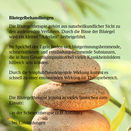
Blutegelbehandlungen
Die Blutegeltherapie gehört aus naturheilkundlicher Sicht zu
den ausleitenden Verfahren. Durch die Bisse der Blutegel
wird ein kleiner "Aderlass" herbeigeführt.
Im Speichel des Egels finden sich blutgerinnungshemmende,
schmerzstillende und entzündungshemmende Substanzen,
die in ihrer Gesamtkomposition bei vielen Krankheitsbildern
hilfreich sein können.
Durch die lymphabflusssteigernde Wirkung kommt es
schnell zu einer entstauenden Wirkung im Therapiebereich.
Die Blutegeltherapie kommt in vielen Bereichen zum
Einsatz:
- in der Schmerztherapie (z.B.Arthrose)
- bei Entzündungen