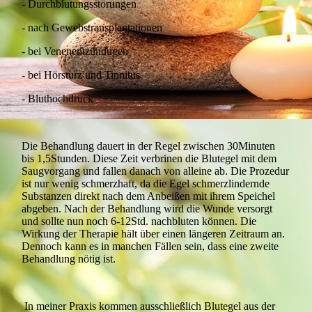
- Durchblutungsstörungen
- nach Gewebstransplantationen
- bei Venenentzündugen
- bei Hörsturz und Tinnitus
- Bluthochdruck
Die Behandlung dauert in der Regel zwischen 30Minuten
bis 1,5Stunden. Diese Zeit verbrinen die Blutegel mit dem
Saugvorgang und fallen danach von alleine ab. Die Prozedur
ist nur wenig schmerzhaft, da die Egel schmerzlindernde
Substanzen direkt nach dem Anbeißen mit ihrem Speichel
abgeben. Nach der Behandlung wird die Wunde versorgt
und sollte nun noch 6-12Std. nachbluten können. Die
Wirkung der Therapie hält über einen längeren Zeitraum an.
Dennoch kann es in manchen Fällen sein, dass eine zweite
Behandlung nötig ist.
In meiner Praxis kommen ausschließlich Blutegel aus der