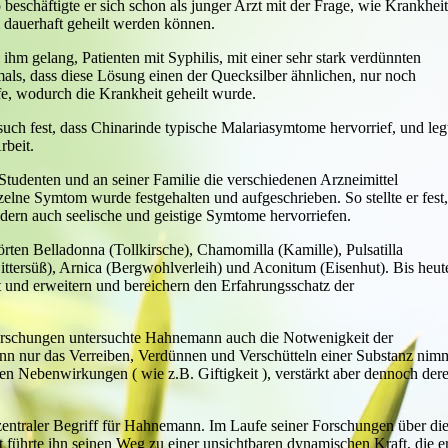
beschäftigte er sich schon als junger Arzt mit der Frage, wie Krankhei
m dauerhaft geheilt werden können.
 ihm gelang, Patienten mit Syphilis, mit einer sehr stark verdünnten
mals, dass diese Lösung einen der Quecksilber ähnlichen, nur noch
e, wodurch die Krankheit geheilt wurde.
ersuch fest, dass Chinarinde typische Malariasymtome hervorrief, und leg
rbeit.
tudenten und an seiner Familie die verschiedenen Arzneimittel
elne Symtom wurde festgehalten und aufgeschrieben. So stellte er fest,
ondern auch seelische und geistige Symtome hervorriefen.
rten Belladonna (Tollkirsche), Chamomilla (Kamille), Pulsatilla
ttersüß), Arnica (Bergwohlverleih) und Aconitum (Eisenhut). Bis heut
 und erweitern und bereichern den Erfahrungsschatz der
Forschungen untersuchte Hahnemann auch die Notwenigkeit der
n nur das Verreiben, Verdünnen und Verschütteln einer Substanz nim
en Nebenwirkungen ( wie z.B. Giftigkeit ), verstärkt aber dennoch der
zentraler Begriff für Hahnemann. Im Laufe seiner Forschungen über di
führte ihn seinen Weg zu einer unsichtbaren dynamischen Kraft, die e