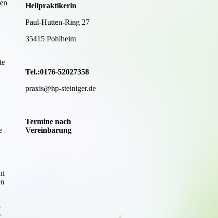
ten
Heilpraktikerin
Paul-Hutten-Ring 27
35415 Pohlheim
te
Tel.:0176-52027358
praxis@hp-steiniger.de
Termine nach
e
Vereinbarung
mt
en
e
r