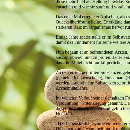
diese mehr Leid als Heilung bewirke. So 
entstehen und wie sie sanft und voralle
Das erste Mal erregte er Aufsehen, als es
Quecksilberlösung heilte. Er erklärte da
stärkeren Reiz im Organismus hervor ruf
Einige Jahre später stelle er im Selbstv
damit das Fundament für seine weitere A
Nun begann er an befreundeten Ärzten, S
auszuprobieren und zu prüfen. Jedes einz
dass die Mittel nicht nur körperliche, s
Zu den ersten geprüften Substanzen gehö
(gemeine Küchenschelle), Dulcamara (Bi
werden laufend neue Substanzen geprüft
Arzneimittellehre.
Im weiteren Verlauf seiner damaligen 
Verdünnung - Potenzierung genannt. Den
dieser die unerwünschten und gefürchtet
Heilkraft.
"Die Lebenskraft" - wurde ein weiterer 
Ursachen von Gesundheit und Krankheit 